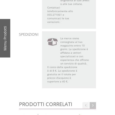
originalità ai tuoi anelli
o alle tue collane.
Contattaci
telefonicamente allo
055-271061 e
comunicaci le tue
variazioni.
Menu Prodotti
SPEDIZIONI
La merce viene
consegnata al tuo
magazzino entro 10
giorni. La spedizione è
affidata a vettori
specializzati e con
esperienza che offrono
un servizio di qualità.
Il costo della spedizione
è di 8 €. La spedizione è
gratuita se il totale per
prezzo d'acquisto è
superiore a 40 €.
PRODOTTI CORRELATI