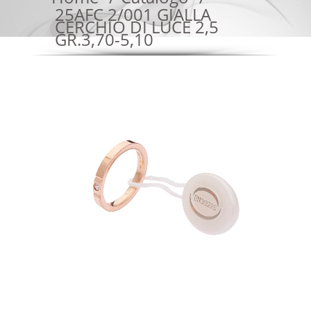
25AFC 2/001 GIALLA
CERCHIO DI LUCE 2,5
GR.3,70-5,10