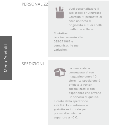
PERSONALIZZA
Vuoi personalizzare il
tuoi gioiello? L'ingrosso
Calvellini ti permette di
dare un tocco di
originalità ai tuoi anelli
o alle tue collane.
Contattaci
telefonicamente allo
055-271061 e
comunicaci le tue
Menu Prodotti
variazioni.
SPEDIZIONI
La merce viene
consegnata al tuo
magazzino entro 10
giorni. La spedizione è
affidata a vettori
specializzati e con
esperienza che offrono
un servizio di qualità.
Il costo della spedizione
è di 8 €. La spedizione è
gratuita se il totale per
prezzo d'acquisto è
superiore a 40 €.