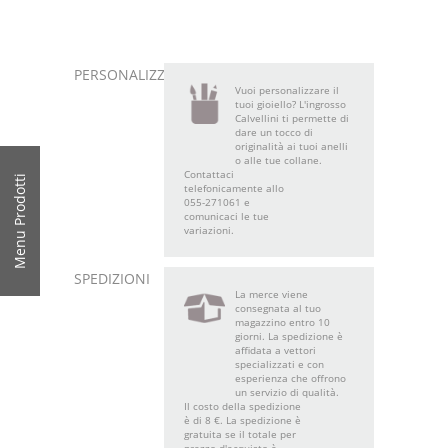
PERSONALIZZA
Vuoi personalizzare il
tuoi gioiello? L'ingrosso
Calvellini ti permette di
dare un tocco di
originalità ai tuoi anelli
o alle tue collane.
Contattaci
Menu Prodotti
telefonicamente allo
055-271061 e
comunicaci le tue
variazioni.
SPEDIZIONI
La merce viene
consegnata al tuo
magazzino entro 10
giorni. La spedizione è
affidata a vettori
specializzati e con
esperienza che offrono
un servizio di qualità.
Il costo della spedizione
è di 8 €. La spedizione è
gratuita se il totale per