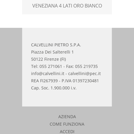
VENEZIANA 4 LATI ORO BIANCO
ROLO 
CALVELLINI PIETRO S.P.A.
Piazza Dei Salterelli 1
50122 Firenze (FI)
Tel: 055 271061 - Fax: 055 219735
info@calvellini.it - calvellini@pec.it
REA FI267939 - P.IVA 01397230481
Cap. Soc. 1.900.000 i.v.
AZIENDA
COME FUNZIONA
ACCEDI