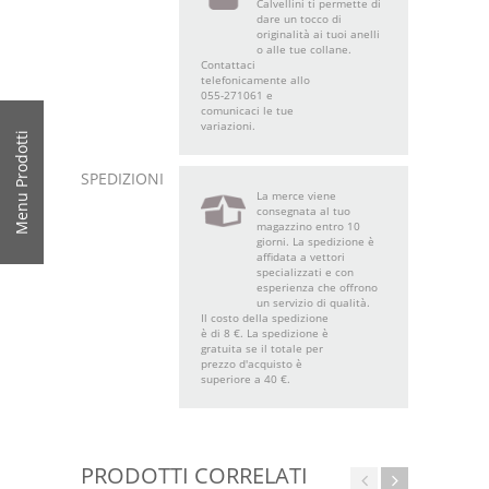
Calvellini ti permette di
dare un tocco di
originalità ai tuoi anelli
o alle tue collane.
Contattaci
telefonicamente allo
055-271061 e
comunicaci le tue
variazioni.
Menu Prodotti
SPEDIZIONI
La merce viene
consegnata al tuo
magazzino entro 10
giorni. La spedizione è
affidata a vettori
specializzati e con
esperienza che offrono
un servizio di qualità.
Il costo della spedizione
è di 8 €. La spedizione è
gratuita se il totale per
prezzo d'acquisto è
superiore a 40 €.
PRODOTTI CORRELATI